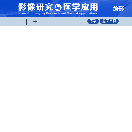
颈部
-
|
+
血管
下载
返回首页
彩色
多普
勒超
声联
合头
颈部
CTA
在动
脉硬