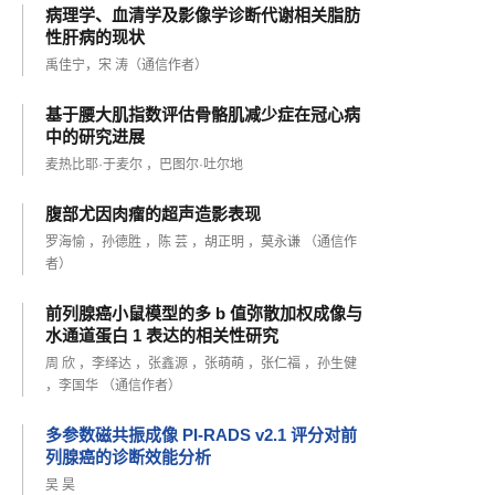
病理学、血清学及影像学诊断代谢相关脂肪
性肝病的现状
禹佳宁，宋 涛（通信作者）
基于腰大肌指数评估骨骼肌减少症在冠心病
中的研究进展
麦热比耶·于麦尔 ，巴图尔·吐尔地
腹部尤因肉瘤的超声造影表现
罗海愉 ，孙德胜 ，陈 芸 ，胡正明 ，莫永谦 （通信作
者）
前列腺癌小鼠模型的多 b 值弥散加权成像与
水通道蛋白 1 表达的相关性研究
周 欣 ，李绎达 ，张鑫源 ，张萌萌 ，张仁福 ，孙生健
，李国华 （通信作者）
多参数磁共振成像 PI-RADS v2.1 评分对前
列腺癌的诊断效能分析
吴 昊