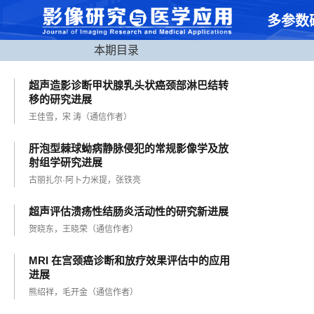
多参数磁
本期目录
超声造影诊断甲状腺乳头状癌颈部淋巴结转
移的研究进展
王佳雪，宋 涛（通信作者）
肝泡型棘球蚴病静脉侵犯的常规影像学及放
射组学研究进展
古丽扎尔·阿卜力米提，张铁亮
超声评估溃疡性结肠炎活动性的研究新进展
贺晓东，王晓荣（通信作者）
MRI 在宫颈癌诊断和放疗效果评估中的应用
进展
熊绍祥，毛开金（通信作者）